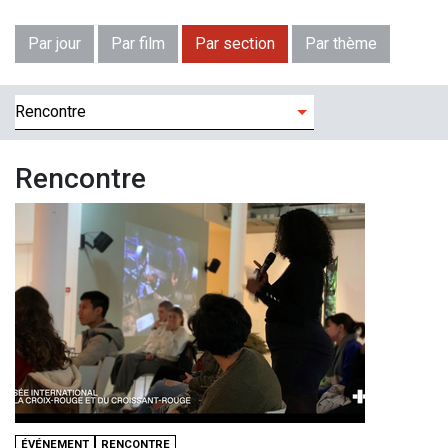
Par jour
Par film
Par section
Par thème
Filtres
Rencontre
ÉVÉNEMENT
RENCONTRE