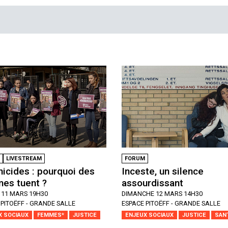
LIVESTREAM
FORUM
icides : pourquoi des
Inceste, un silence
es tuent ?
assourdissant
 11 MARS 19H30
DIMANCHE 12 MARS 14H30
 PITOËFF - GRANDE SALLE
ESPACE PITOËFF - GRANDE SALLE
X SOCIAUX
FEMMES*
JUSTICE
ENJEUX SOCIAUX
JUSTICE
SAN