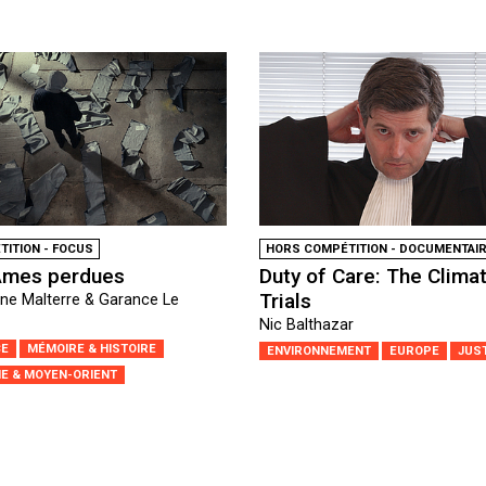
ITION - FOCUS
HORS COMPÉTITION - DOCUMENTAI
Âmes perdues
Duty of Care: The Clima
Trials
ne Malterre & Garance Le
Nic Balthazar
CE
MÉMOIRE & HISTOIRE
ENVIRONNEMENT
EUROPE
JUS
E & MOYEN-ORIENT