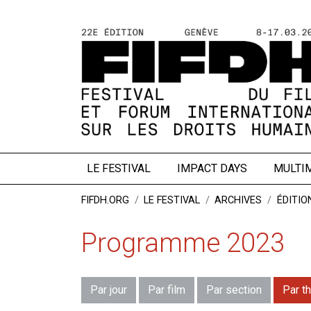
LE FESTIVAL
IMPACT DAYS
MULTI
FIFDH.ORG
LE FESTIVAL
ARCHIVES
ÉDITIO
Programme 2023
Par jour
Par film
Par section
Par t