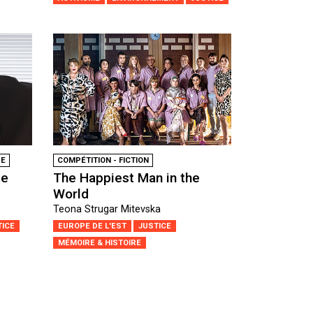
RE
COMPÉTITION - FICTION
te
The Happiest Man in the
World
Teona Strugar Mitevska
TICE
EUROPE DE L'EST
JUSTICE
MÉMOIRE & HISTOIRE