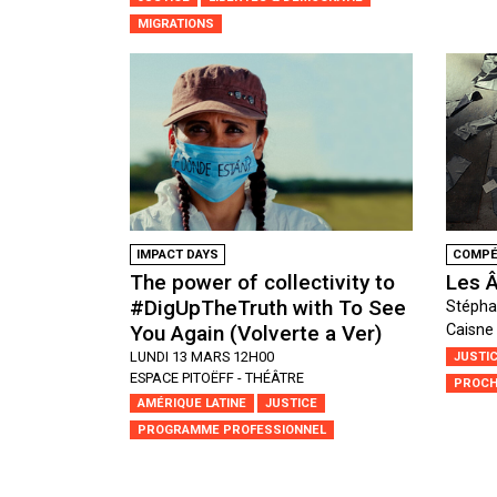
MIGRATIONS
IMPACT DAYS
COMPÉT
The power of collectivity to
Les 
#DigUpTheTruth with To See
Stépha
You Again (Volverte a Ver)
Caisne
LUNDI 13 MARS 12H00
JUSTI
ESPACE PITOËFF - THÉÂTRE
PROCH
AMÉRIQUE LATINE
JUSTICE
PROGRAMME PROFESSIONNEL