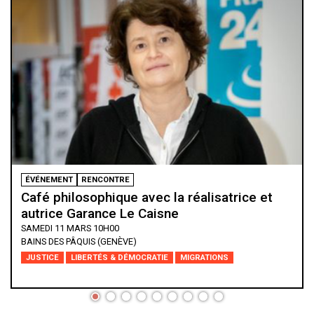
FORUM
LIVESTREAM
Les droits humains, victimes de la société
de l’humiliation
VENDREDI 10 MARS 20H00
ESPACE PITOËFF - THÉÂTRE
CONFLITS
DROIT INTERNATIONAL
LIBERTÉS & DÉMOCRATIE