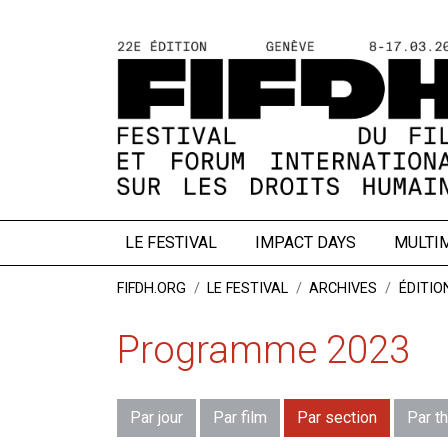
LE FESTIVAL
IMPACT DAYS
MULTI
FIFDH.ORG
LE FESTIVAL
ARCHIVES
ÉDITIO
Programme 2023
Par jour
Par film
Par section
Par t