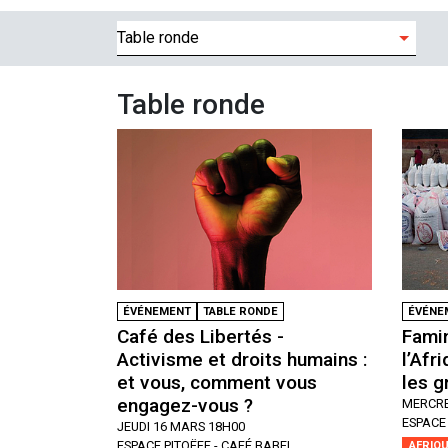
Filtres
Table ronde
ÉVÉNEMENT
TABLE RONDE
ÉVÉNE
Café des Libertés -
Famin
Activisme et droits humains :
l’Afr
et vous, comment vous
les g
engagez-vous ?
MERCRE
ESPACE 
JEUDI 16 MARS 18H00
ESPACE PITOËFF - CAFÉ BABEL
AFRIQ