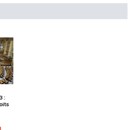
3 :
oits