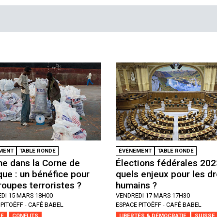
MENT
TABLE RONDE
ÉVÉNEMENT
TABLE RONDE
e dans la Corne de
Élections fédérales 202
ique : un bénéfice pour
quels enjeux pour les dr
roupes terroristes ?
humains ?
DI 15 MARS 18H00
VENDREDI 17 MARS 17H30
PITOËFF - CAFÉ BABEL
ESPACE PITOËFF - CAFÉ BABEL
UE
CONFLITS
LIBERTÉS & DÉMOCRATIE
SUISSE