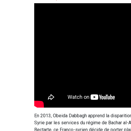
En 2013, Obeida Dabbagh apprend la disparition
Syrie par les services du régime de Bachar al
Bectarte, ce Franco-syrien décide de porter plai