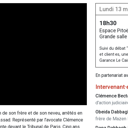
lundi 13 
18h30
Espace Pitoë
Grande salle
Suivi du débat 
et client·es, u
Garance Le Cai
En partenariat a
Intervenant·
Clémence Bect
d'action judiciai
Obeida Dabba
 de son frère et de son neveu, arrêtés en
frère de Mazen
-Assad. Représenté par l’avocate Clémence
nte devant le Tribunal de Paris. Cinq ans
Dana Dabbagh