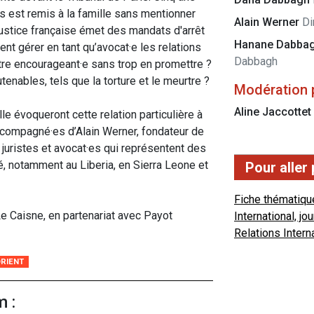
cès est remis à la famille sans mentionner
Alain Werner
Di
justice française émet des mandats d'arrêt
Hanane Dabba
t gérer en tant qu’avocat·e les relations
Dabbagh
être encourageant·e sans trop en promettre ?
nables, tels que la torture et le meurtre ?
Modération 
Aline Jaccottet
e évoqueront cette relation particulière à
 accompagné·es d’Alain Werner, fondateur de
uristes et avocat·es qui représentent des
é, notamment au Liberia, en Sierra Leone et
Pour aller 
Fiche thématiqu
e Caisne, en partenariat avec Payot
International, j
Relations Intern
RIENT
m :