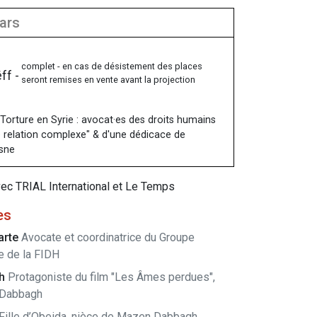
mars
complet - en cas de désistement des places
ff -
seront remises en vente avant la projection
"Torture en Syrie : avocat·es des droits humains
ne relation complexe" & d'une dédicace de
sne
vec TRIAL International et Le Temps
es
arte
Avocate et coordinatrice du Groupe
re de la FIDH
gh
Protagoniste du film "Les Âmes perdues",
 Dabbagh
Fille d’Obeida, nièce de Mazen Dabbagh