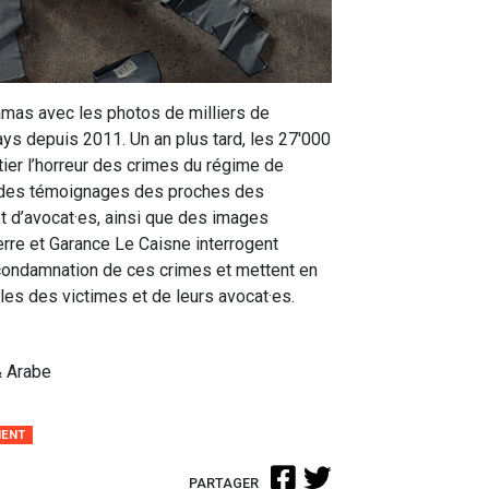
Damas avec les photos de milliers de
ays depuis 2011. Un an plus tard, les 27'000
ier l’horreur des crimes du régime de
e des témoignages des proches des
 et d’avocat·es, ainsi que des images
erre et Garance Le Caisne interrogent
la condamnation de ces crimes et mettent en
les des victimes et de leurs avocat·es.
& Arabe
IENT
PARTAGER