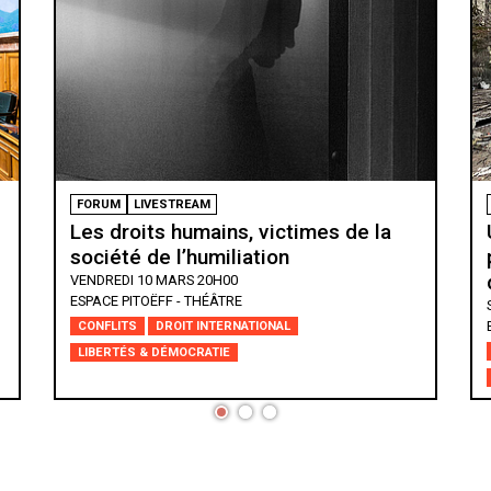
FORUM
Ukraine : un tribunal international
pour sanctionner le crime
d’agression ?
SAMEDI 11 MARS 14H30
ESPACE PITOËFF - GRANDE SALLE
CONFLITS
DROIT INTERNATIONAL
EUROPE DE L'EST