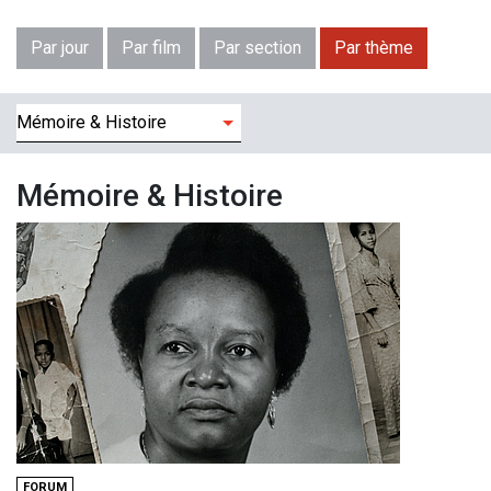
Par jour
Par film
Par section
Par thème
Filtres
Mémoire & Histoire
FORUM