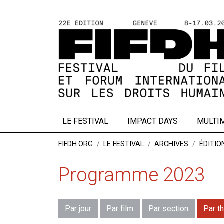
LE FESTIVAL
IMPACT DAYS
MULTI
FIFDH.ORG
LE FESTIVAL
ARCHIVES
ÉDITIO
Programme 2023
Par jour
Par film
Par section
Par t