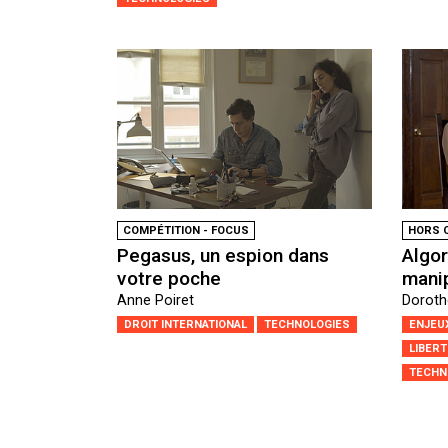
COMPÉTITION - FOCUS
HORS 
Pegasus, un espion dans
Algo
votre poche
mani
Anne Poiret
Doroth
DROIT INTERNATIONAL
TECHNOLOGIES
ENJEU
LIBER
TECHN