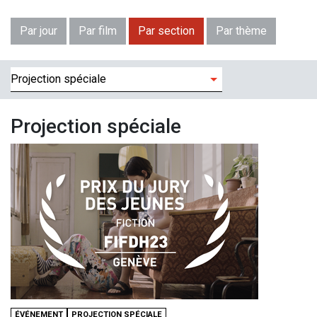
Par jour
Par film
Par section
Par thème
Filtres
Projection spéciale
ÉVÉNEMENT
PROJECTION SPÉCIALE