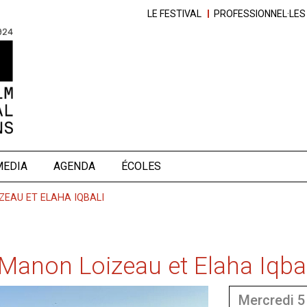
LE FESTIVAL
PROFESSIONNEL·LES
MEDIA
AGENDA
ÉCOLES
IZEAU ET ELAHA IQBALI
e Manon Loizeau et Elaha Iqbal
mercredi 5