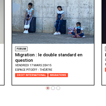
ÉVÉNEMENT
PROJECTION SPÉCIALE
La vie devant elle, de Manon Loizeau
DIMANCHE 12 MARS 10H00
BAINS DES PÂQUIS (GENÈVE)
FEMMES*
JEUNESSE
MIGRATIONS