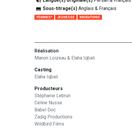
Langue(s) originale(s)
Persan & Français
Sous-titrage(s)
Anglais & Français
FEMMES*
JEUNESSE
MIGRATIONS
Réalisation
Manon Loizeau & Elaha Iqbali
Casting
Elaha Iqbali
Producteurs
Stéphanie Lebrun
Céline Nusse
Babel Doc
Zadig Productions
Wildbird Films