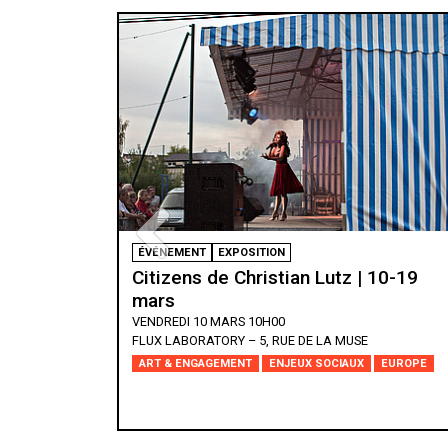
FORUM
LIVESTREAM
10-19
Féminicides : pourquoi des hommes
tuent ?
SAMEDI 11 MARS 19H30
ESPACE PITOËFF - GRANDE SALLE
EUROPE
ENJEUX SOCIAUX
FEMMES*
JUSTICE