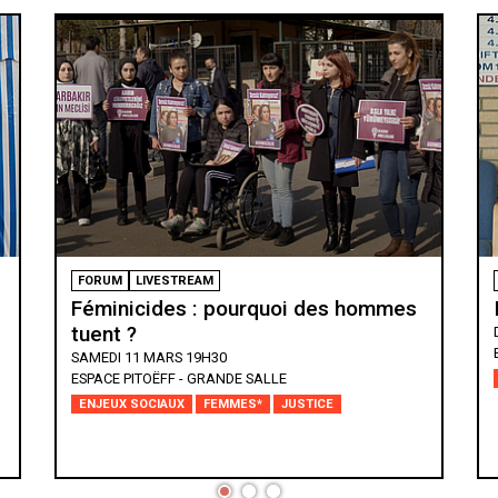
FORUM
Inceste, un silence assourdissant
DIMANCHE 12 MARS 14H30
ESPACE PITOËFF - GRANDE SALLE
ENJEUX SOCIAUX
JUSTICE
SANTÉ