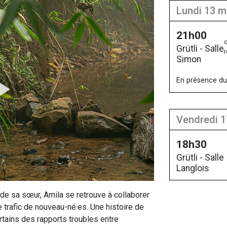
lundi 13 
21h00
c
Grütli - Salle
r
Simon
En présence du 
vendredi 
18h30
Grütli - Salle
Langlois
n de sa sœur, Amila se retrouve à collaborer
 trafic de nouveau-né·es. Une histoire de
rtains des rapports troubles entre