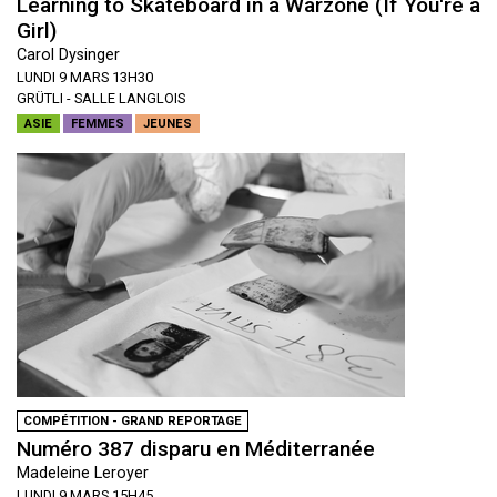
Learning to Skateboard in a Warzone (If You're a
Girl)
Carol Dysinger
LUNDI 9 MARS 13H30
GRÜTLI - SALLE LANGLOIS
ASIE
FEMMES
JEUNES
COMPÉTITION - GRAND REPORTAGE
Numéro 387 disparu en Méditerranée
Madeleine Leroyer
LUNDI 9 MARS 15H45