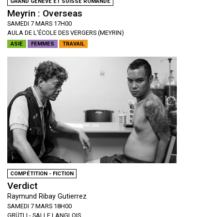
GRAND GENÈVE ET SUISSE ROMANDE
Meyrin : Overseas
SAMEDI 7 MARS 17H00
AULA DE L'ÉCOLE DES VERGERS (MEYRIN)
ASIE
FEMMES
TRAVAIL
COMPÉTITION - FICTION
Verdict
Raymund Ribay Gutierrez
SAMEDI 7 MARS 18H00
GRÜTLI - SALLE LANGLOIS