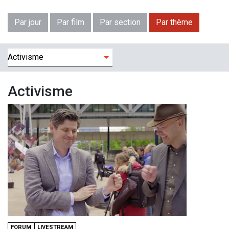
Par jour
Par film
Par section
Par thème
Filtres
Activisme
FORUM
LIVESTREAM