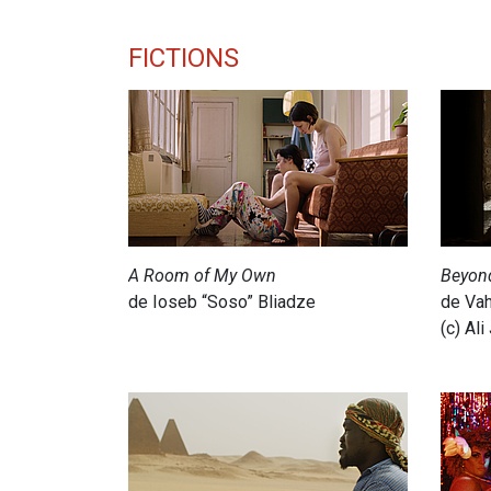
FICTIONS
A Room of My Own
Beyon
de Ioseb “Soso” Bliadze
de Vah
(c) Ali