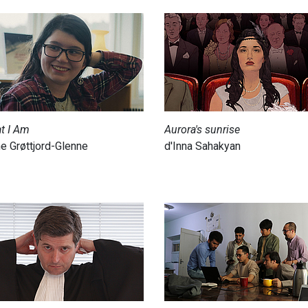
at I Am
Aurora's sunrise
e Grøttjord-Glenne
d'Inna Sahakyan