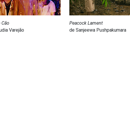
e Cão
Peacock Lament
udia Varejão
de Sanjeewa Pushpakumara