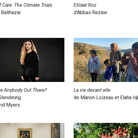
f Care: The Climate Trials
Etilaat Roz
 Balthazar
d'Abbas Rezaie
re Anybody Out There?
La vie devant elle
 Glendining
de Manon Loizeau et Elaha Iq
vid Myers